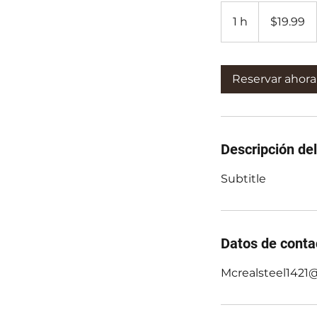
19.99
dólares
1 h
1
$19.99
estadounidenses
Reservar ahora
Descripción del
Subtitle
Datos de conta
Mcrealsteel1421