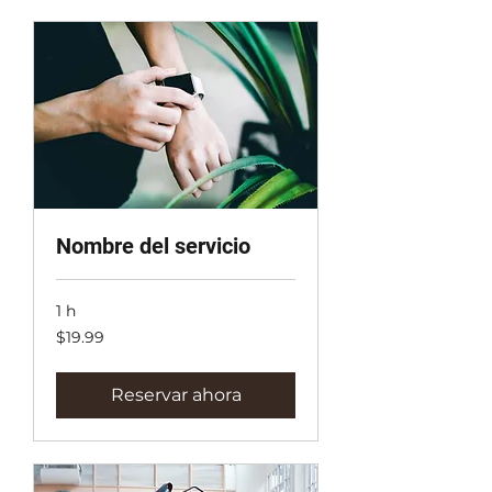
Nombre del servicio
1 h
19.99
$19.99
dólares
estadounidenses
Reservar ahora