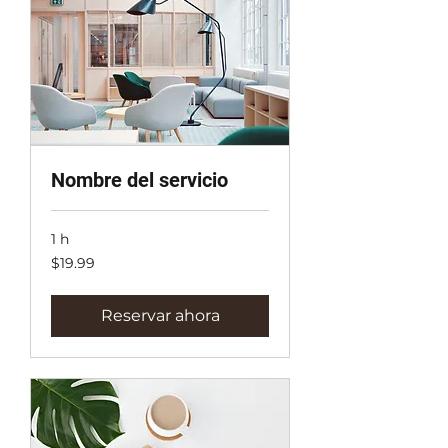
Nombre del servicio
1 h
19.99
$19.99
dólares
estadounidenses
Reservar ahora